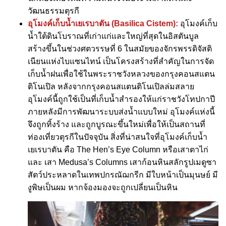
วัฒนธรรมตุรกี
อุโมงค์เก็บน้ำเยเรบาตัน (Basilica Cistem):
อุโมงค์เก็บ
น้ำใต้ดินโบราณที่เก่าแก่และใหญ่ที่สุดในอิสตันบูล
สร้างขึ้นในช่วงศตวรรษที่ 6 ในสมัยของจักรพรรดิจัสติ
เนียนแห่งไบแซนไทน์ เป็นโครงสร้างที่สำคัญในการจัด
เก็บน้ำฝนเพื่อใช้ในพระราชวังหลวงของกรุงคอนสแตน
ติโนเปิล หลังจากกรุงคอนสแตนติโนเปิลล่มสลาย
อุโมงค์นี้ถูกใช้เป็นที่เก็บน้ำสำรองให้แก่ราชวังโทปกาปี
ภายหลังมีการพัฒนาระบบส่งน้ำแบบใหม่ อุโมงค์แห่งนี้
จึงถูกทิ้งร้าง และถูกบูรณะขึ้นใหม่เพื่อให้เป็นสถานที่
ท่องเที่ยวตุรกีในปัจจุบัน สิ่งที่น่าสนใจที่อุโมงค์เก็บน้ำ
เยเรบาตัน คือ The Hen’s Eye Column หรือเสาตาไก่
และ เสา Medusa’s Columns เสาก้อนหินสลักรูปเมดูซา
สัตว์ประหลาดในเทพปกรณัฌกรีก มีใบหน้าเป็นมุนษย์ มี
งูพิษเป็นผม หากจ้องมองจะถูกเปลี่ยนเป็นหิน