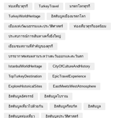
ท่องเที่ยวตุรกี
TurkeyTravel
มรดกโลกตุรกี
TurkeyWorldHeritage
อิสตันบูลเมืองมรดกโลก
เมืองแห่งวัฒนธรรมและประวัติศาสตร์
ท่องเที่ยวตุรกียอดนิยม
ประสบการณ์การเดินทางครั้งยิ่งใหญ่
เยี่ยมชมสถานที่สำคัญของตุรกี
บรรยากาศผสมผสานระหว่างตะวันออกและตะวันตก
IstanbulWorldHeritage
CityOfCultureAndHistory
TopTurkeyDestination
EpicTravelExperience
ExploreHistoricalSites
EastMeetsWestAtmosphere
อิสตันบูลอัศจรรย์
อิสตันบูลโบราณ
อิสตันบูลเที่ยวไปด้วยกัน
อิสตันบูลรีสอร์ท
อิสตันบูล
อิสตันบูลท่องเที่ยว
อิสตันบูลประวัติศาสตร์