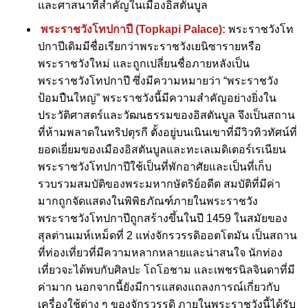
และศาสนาที่สำคัญในเมืองอิสตันบูล
พระราชวังโทปกาปี (Topkapi Palace):
พระราชวังโท
ปกาปีเดิมมีชื่อเรียกว่าพระราชวังเยนิซารายหรือ
พระราชวังใหม่ และถูกเปลี่ยนชื่อภายหลังเป็น
พระราชวังโทปกาปี ซึ่งมีความหมายว่า “พระราชวัง
ป้อมปืนใหญ่” พระราชวังนี้มีความสำคัญอย่างยิ่งใน
ประวัติศาสตร์และวัฒนธรรมของอิสตันบูล จึงเป็นสถาน
ที่ห้ามพลาดในทริปตุรกี ตั้งอยู่บนเนินเขาที่มีวิวทิวทัศน์ที่
ยอดเยี่ยมของเมืองอิสตันบูลและทะเลเมดิเตอร์เรเนียน
พระราชวังโทปกาปีใช้เป็นที่พักอาศัยและเป็นที่เก็บ
รวบรวมสมบัติของพระมหากษัตริย์อดีต สมบัติที่มีค่า
มากถูกจัดแสดงในพิพิธภัณฑ์ภายในพระราชวัง
พระราชวังโทปกาปีถูกสร้างขึ้นในปี 1459 ในสมัยของ
สุลต่านเมห์เหม็ดที่ 2 แห่งจักรวรรดิออตโตมัน เป็นสถาน
ที่ท่องเที่ยวที่มีความหลากหลายและน่าสนใจ นักท่อง
เที่ยวจะได้พบกับศิลปะ โถโอชาม และเพชรนิลจินดาที่มี
ค่ามาก นอกจากนี้ยังมีการแสดงแถลงการณ์เกี่ยวกับ
เครื่องใช้ต่าง ๆ ของจักรวรรดิ ภายในพระราชวังนี้ได้รับ