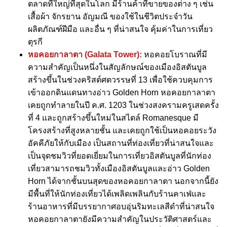
ตลาดที่ใหญ่ที่สุดในโลก มีร้านค้าที่ขายของต่าง ๆ เช่น
เสื้อผ้า จักรยาน อัญมณี ของใช้ในชีวิตประจำวัน
ผลิตภัณฑ์ฝีมือ และอื่น ๆ ที่น่าสนใจ คุ้มค่าในการเที่ยว
ตุรกี
หอคอยกาลาตา (Galata Tower):
หอคอยโบราณที่มี
ความสำคัญเป็นหนึ่งในสัญลักษณ์ของเมืองอิสตันบูล
สร้างขึ้นในช่วงคริสต์ศตวรรษที่ 13 เพื่อใช้ควบคุมการ
เข้าออกดินแดนทางอ่าว Golden Horn หอคอยกาลาตา
เคยถูกทำลายในปี ค.ศ. 1203 ในช่วงสงครามครูเสดครั้ง
ที่ 4 และถูกสร้างขึ้นใหม่ในสไตล์ Romanesque มี
โครงสร้างที่สูงหลายชั้น และเคยถูกใช้เป็นหอคอยระวัง
อัคคีภัยให้กับเมือง เป็นสถานที่ท่องเที่ยวที่น่าสนใจและ
เป็นจุดชมวิวที่ยอดเยี่ยมในการเที่ยวอิสตันบูลที่นักท่อง
เที่ยวสามารถชมวิวทั้งเมืองอิสตันบูลและอ่าว Golden
Horn ได้จากชั้นบนสุดของหอคอยกาลาตา นอกจากนี้ยัง
มีพื้นที่ให้นักท่องเที่ยวได้เพลิดเพลินกับร้านคาเฟ่และ
ร้านอาหารที่มีบรรยากาศอบอุ่นริมทะเลสีดำที่น่าสนใจ
หอคอยกาลาตายังมีความสำคัญในประวัติศาสตร์และ