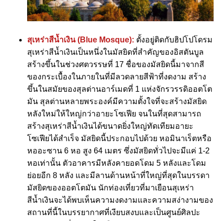
สุเหร่าสีน้ำเงิน (Blue Mosque):
ตั้งอยู่ติดกับฮิปโปโดรม
สุเหร่าสีน้ำเงินเป็นหนึ่งในมัสยิดที่สำคัญของอิสตันบูล
สร้างขึ้นในช่วงศตวรรษที่ 17 ชื่อของมัสยิดนี้มาจากสี
ของกระเบื้องในภายในที่มีลวดลายสีฟ้าที่งดงาม สร้าง
ขึ้นในสมัยของสุลต่านอาร์เมดที่ 1 แห่งจักรวรรดิออตโต
มัน สุลต่านหลายพระองค์มีความตั้งใจที่จะสร้างมัสยิด
หลังใหม่ให้ใหญ่กว่าอายะโซเฟีย จนในที่สุดสามารถ
สร้างสุเหร่าสีน้ำเงินได้ขนาดยิ่งใหญ่ทัดเทียมอายะ
โซเฟียได้สำเร็จ มัสยิดนี้ประกอบไปด้วย หอมินาเร็ตหรือ
หออะซาน 6 หอ สูง 64 เมตร ซึ่งมัสยิดทั่วไปจะมีแค่ 1-2
หอเท่านั้น ตัวอาคารมีหลังคายอดโดม 5 หลังและโดม
ย่อยอีก 8 หลัง และมีลานด้านหน้าที่ใหญ่ที่สุดในบรรดา
มัสยิดของออตโตมัน นักท่องเที่ยวที่มาเยือนสุเหร่า
สีน้ำเงินจะได้พบเห็นความงดงามและความสง่างามของ
สถานที่นี้ในบรรยากาศที่เงียบสงบและเป็นศูนย์ศิลปะ