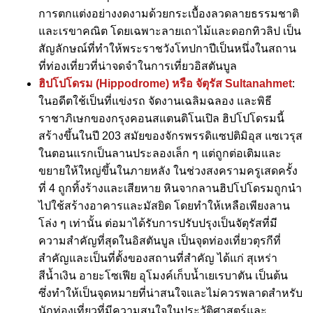
การตกแต่งอย่างงดงามด้วยกระเบื้องลวดลายธรรมชาติ
และเรขาคณิต โดยเฉพาะลายเถาไม้และดอกทิวลิป เป็น
สัญลักษณ์ที่ทำให้พระราชวังโทปกาปีเป็นหนึ่งในสถาน
ที่ท่องเที่ยวที่น่าจดจำในการเที่ยวอิสตันบูล
ฮิปโปโดรม (Hippodrome) หรือ จัตุรัส Sultanahmet
:
ในอดีตใช้เป็นที่แข่งรถ จัดงานเฉลิมฉลอง และพิธี
ราชาภิเษกของกรุงคอนสแตนติโนเปิล ฮิปโปโดรมนี้
สร้างขึ้นในปี 203 สมัยของจักรพรรดิแซปติมิอุส แซเวรุส
ในตอนแรกเป็นลานประลองเล็ก ๆ แต่ถูกต่อเติมและ
ขยายให้ใหญ่ขึ้นในภายหลัง ในช่วงสงครามครูเสดครั้ง
ที่ 4 ถูกทิ้งร้างและเสียหาย หินจากลานฮิปโปโดรมถูกนำ
ไปใช้สร้างอาคารและมัสยิด โดยทำให้เหลือเพียงลาน
โล่ง ๆ เท่านั้น ต่อมาได้รับการปรับปรุงเป็นจัตุรัสที่มี
ความสำคัญที่สุดในอิสตันบูล เป็นจุดท่องเที่ยวตุรกีที่
สำคัญและเป็นที่ตั้งของสถานที่สำคัญ ได้แก่ สุเหร่า
สีน้ำเงิน อายะโซเฟีย อุโมงค์เก็บน้ำเยเรบาตัน เป็นต้น
ซึ่งทำให้เป็นจุดหมายที่น่าสนใจและไม่ควรพลาดสำหรับ
นักท่องเที่ยวที่มีความสนใจในประวัติศาสตร์และ