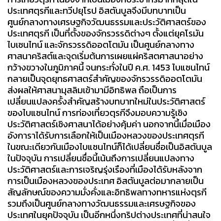
ประเทศตุรกีและทวีปยุโรป อิสตันบูลจึงมีบทบาทเป็น
ศูนย์กลางทางเศรษฐกิจวัฒนธรรมและประวัติศาสตร์ของ
ประเทศตุรกี เป็นที่ตั้งของจักรวรรดิต่างๆ ตั้งแต่ยุคโรมัน
ไบเซนไทน์ และจักรวรรดิออตโตมัน เป็นศูนย์กลางทาง
ศาสนาคริสต์และจุดเริ่มต้นการเผยแผ่คริสตศาสนาอย่าง
กว้างขวางในภูมิภาคนี้ จนกระทั่งในปี ค.ศ. 1453 ไบแซนไทน์
กลายเป็นจุดยุทธศาสตร์สำคัญของจักรวรรดิออตโตมัน
ส่งผลให้ศาสนามุสลิมเข้ามามีอิทธิพล ถือเป็นการ
เปลี่ยนแปลงครั้งสำคัญสร้างบทบาทใหม่ในประวัติศาสตร์
ของไบแซนไทน์ การท่องเที่ยวตุรกีจึงมอบความรู้เชิง
ประวัติศาสตร์เชิงศาสนาได้อย่างคุ้มค่า นอกจากนี้เมื่อเมือง
อังการาได้รับการเลือกให้เป็นเมืองหลวงของประเทศตุรกี
ในขณะเดียวกันเมืองไบแซนไทน์ก็ได้เปลี่ยนชื่อเป็นอิสตันบูล
ในปัจจุบัน การเปลี่ยนชื่อนี้เน้นถึงการเปลี่ยนแปลงทาง
ประวัติศาสตร์และการเจริญรุ่งเรืองที่เมืองได้รับหลังจาก
การเป็นเมืองหลวงของประเทศ อิสตันบูลต่อมากลายเป็น
สัญลักษณ์ของความมั่งคั่งและอิทธิพลทางทหารแห่งตุรกี
รวมถึงเป็นศูนย์กลางทางวัฒนธรรมและเศรษฐกิจของ
ประเทศในยุคปัจจุบัน เป็นอีกหนึ่งทริปต่างประเทศที่น่าสนใจ