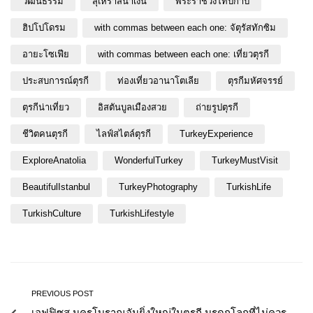
วัฒนธรรม
สุเหร่าสีน้ำเงิน
พระราชวังโทปกาปี
ฮิปโปโดรม
with commas between each one: จัตุรัสทักซิม
อายะโซเฟีย
with commas between each one: เที่ยวตุรกี
ประสบการณ์ตุรกี
ท่องเที่ยวอานาโตเลีย
ตุรกีมหัศจรรย์
ตุรกีน่าเที่ยว
อิสตันบูลเมืองสวย
ถ่ายรูปตุรกี
ชีวิตคนตุรกี
ไลฟ์สไตล์ตุรกี
TurkeyExperience
ExploreAnatolia
WonderfulTurkey
TurkeyMustVisit
BeautifulIstanbul
TurkeyPhotography
TurkishLife
TurkishCulture
TurkishLifestyle
PREVIOUS POST
เอฟฟิซุส นครโบราณอันยิ่งใหญ่ในตุรกี มรดกโลกที่ไม่ควร