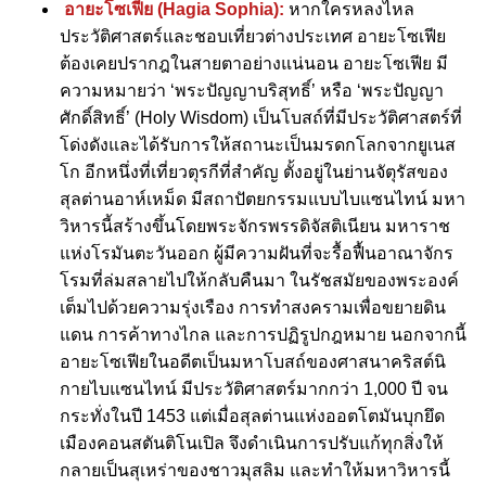
อายะโซเฟีย (Hagia Sophia):
หากใครหลงไหล
ประวัติศาสตร์และชอบเที่ยวต่างประเทศ อายะโซเฟีย
ต้องเคยปรากฎในสายตาอย่างแน่นอน อายะโซเฟีย มี
ความหมายว่า ‘พระปัญญาบริสุทธิ์’ หรือ ‘พระปัญญา
ศักดิ์สิทธิ์’ (Holy Wisdom) เป็นโบสถ์ที่มีประวัติศาสตร์ที่
โด่งดังและได้รับการให้สถานะเป็นมรดกโลกจากยูเนส
โก อีกหนึ่งที่เที่ยวตุรกีที่สำคัญ ตั้งอยู่ในย่านจัตุรัสของ
สุลต่านอาห์เหม็ด มีสถาปัตยกรรมแบบไบแซนไทน์ มหา
วิหารนี้สร้างขึ้นโดยพระจักรพรรดิจัสติเนียน มหาราช
แห่งโรมันตะวันออก ผู้มีความฝันที่จะรื้อฟื้นอาณาจักร
โรมที่ล่มสลายไปให้กลับคืนมา ในรัชสมัยของพระองค์
เต็มไปด้วยความรุ่งเรือง การทำสงครามเพื่อขยายดิน
แดน การค้าทางไกล และการปฏิรูปกฎหมาย นอกจากนี้
อายะโซเฟียในอดีตเป็นมหาโบสถ์ของศาสนาคริสต์นิ
กายไบแซนไทน์ มีประวัติศาสตร์มากกว่า 1,000 ปี จน
กระทั่งในปี 1453 แต่เมื่อสุลต่านแห่งออตโตมันบุกยึด
เมืองคอนสตันติโนเปิล จึงดำเนินการปรับแก้ทุกสิ่งให้
กลายเป็นสุเหร่าของชาวมุสลิม และทำให้มหาวิหารนี้