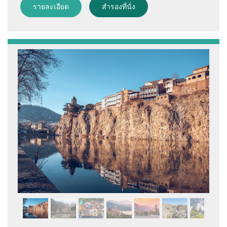
รายละเอียด
สำรองที่นั่ง