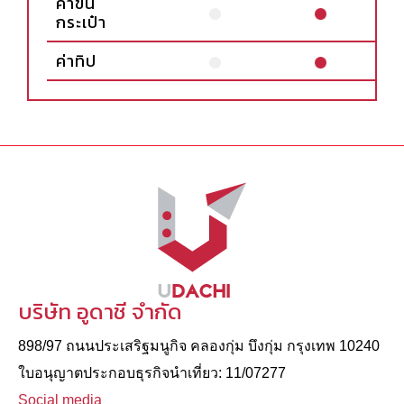
ค่าขน
กระเป๋า
ค่าทิป
บริษัท อูดาชี จำกัด
898/97 ถนนประเสริฐมนูกิจ คลองกุ่ม บึงกุ่ม กรุงเทพ 10240
ใบอนุญาตประกอบธุรกิจนําเที่ยว: 11/07277
Social media