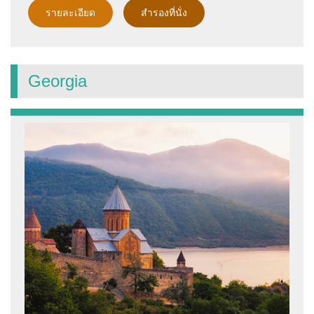
รายละเอียด
สำรองที่นั่ง
Georgia