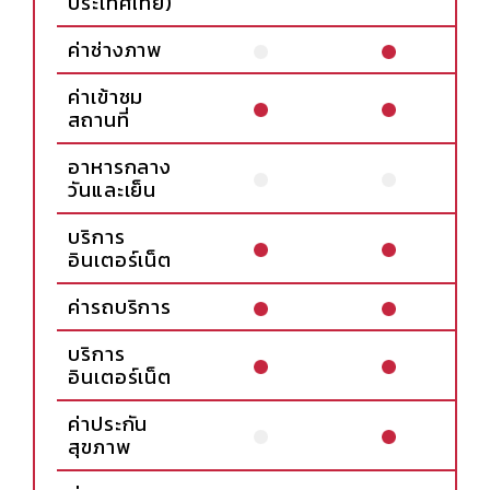
ประเทศไทย)
ค่าช่างภาพ
ค่าเข้าชม
สถานที่
อาหารกลาง
วันและเย็น
บริการ
อินเตอร์เน็ต
ค่ารถบริการ
บริการ
อินเตอร์เน็ต
ค่าประกัน
สุขภาพ