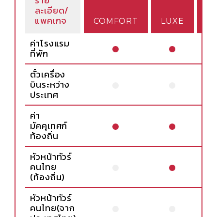
ราย
ละเอียด/
แพคเกจ
COMFORT
LUXE
S
ค่าโรงแรม
ที่พัก
ตั๋วเครื่อง
บินระหว่าง
ประเทศ
ค่า
มัคคุเทศก์
ท้องถิ่น
หัวหน้าทัวร์
คนไทย
(ท้องถิ่น)
หัวหน้าทัวร์
คนไทย(จาก