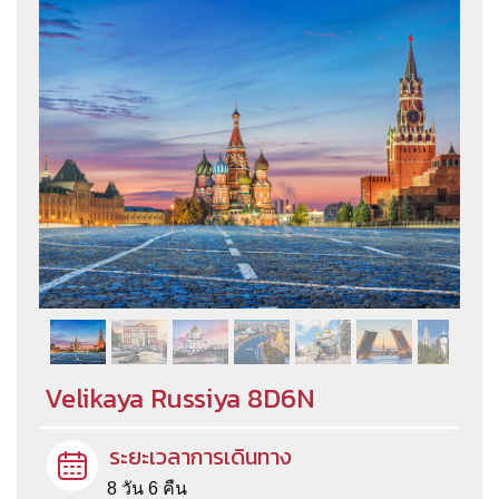
Velikaya Russiya 8D6N
ระยะเวลาการเดินทาง
8 วัน 6 คืน