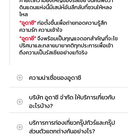
ภายใต้ความยิ่งใหญ่ของรัสเซีย จนค้นพบว่า
ดินแดนแห่งนี้มีเสน่ห์อันลึกลับที่ชวนให้หลง
ไหล
“อูดาชี”
ก่อตั้งขึ้นเพื่อถ่ายทอดความรู้สึก
ความรัก ความเข้าใจ
“อูดาชี”
จึงพร้อมเป็นกุญแจดอกสำคัญที่จะไข
ปริศนาและทลายมายาคติทุกประการเพื่อเข้า
ถึงความเป็นรัสเซียอย่างแท้จริง
ความน่าเชื่อของอูดาชี
บริษัท อูดาชี จำกัด ให้บริการเกี่ยวกับ
ลูกค้าสามารถมั่นใจในการเดินทางกับบริษัท
อะไรบ้าง?
อูดาชี จำกัด ได้อย่างไร้กังวลเนื่องจากบริ
ษัทฯได้ทำการจดทะเบียนอย่างถูกต้องตาม
บริการการท่องเที่ยวกรุ๊ปทัวร์และกรุ๊ป
กฎหมาย ซึ่งสามารถตรวจสอบได้จาก
บริษัท อูดาชี จำกัด มีความเชี่ยวชาญด้าน
ส่วนตัวแตกต่างกันอย่างไร?
หน่วยงานรัฐที่เกี่ยวข้อง
การท่องเที่ยวประเทศรัสเซียอย่างลึกซึ้ง