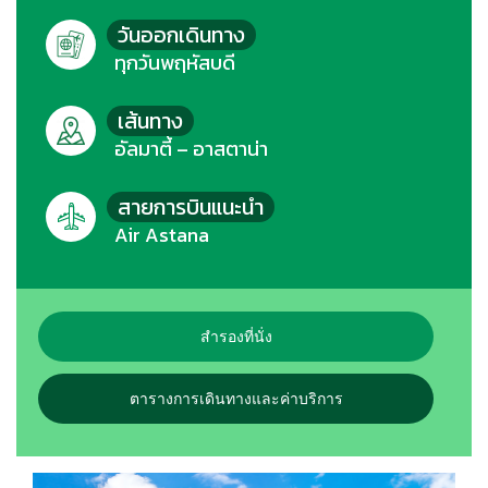
วันออกเดินทาง
ทุกวันพฤหัสบดี
เส้นทาง
อัลมาตี้ – อาสตาน่า
สายการบินแนะนำ
Air Astana
สำรองที่นั่ง
ตารางการเดินทางและค่าบริการ