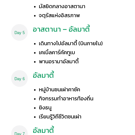
มัสยิดกลางอาสตานา
จตุรัสแห่งอิสรภาพ
อาสตานา – อัลมาตี้
Day 5
เดินทางไปอัลมาตี้ (บินภายใน)
เคเบิ้ลคาร์คัคทูเบ
พานอรามาอัลมาตี้
อัลมาตี้
Day 6
หมู่บ้านชนเผ่าคาซัค
กิจกรรมทำอาหารท้องถิ่น
ยิงธนู
เรียนรู้วิถีชีวิตชนเผ่า
อัลมาตี้
Day 7