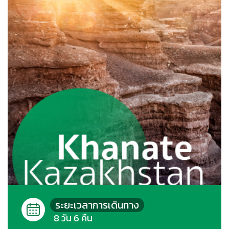
ระยะเวลาการเดินทาง
8 วัน 6 คืน