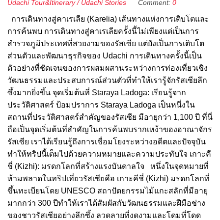
Udachi Tour&Itinerary
/
Udachi Stories
Comment:
0
การเดินทางสู่คาเรเลีย (Karelia) เส้นทางแห่งการเติบโตและ
การค้นพบ การเดินทางสู่คาเรเลียครั้งนี้ไม่เพียงแต่เป็นการ
สำรวจภูมิประเทศที่สวยงามของรัสเซีย แต่ยังเป็นการเติบโต
ส่วนตัวและพัฒนาธุรกิจของ Udachi การเดินทางครั้งนี้เป็น
ตัวอย่างที่ชัดเจนของการผสมผสานระหว่างการท่องเที่ยวเชิง
วัฒนธรรมและประสบการณ์ส่วนตัวที่ทำให้เรารู้จักรัสเซียลึก
ซึ้งมากยิ่งขึ้น จุดเริ่มต้นที่ Staraya Ladoga: เรียนรู้จาก
ประวัติศาสตร์ ป้อมปราการ Staraya Ladoga เป็นหนึ่งใน
สถานที่ประวัติศาสตร์สำคัญของรัสเซีย มีอายุกว่า 1,100 ปี ที่นี่
ถือเป็นจุดเริ่มต้นที่สำคัญในการค้นพบรากเหง้าของอาณาจักร
รัสเซีย เราได้เรียนรู้ถึงการเชื่อมโยงระหว่างอดีตและปัจจุบัน
ทำให้ทริปนี้เต็มไปด้วยความหมายและความประทับใจ เกาะคี
ชี่ (Kizhi): มรดกโลกที่สร้างแรงบันดาลใจ หนึ่งในจุดหมายที่
ห้ามพลาดในทริปเที่ยวรัสเซียคือ เกาะคีชี่ (Kizhi) มรดกโลกที่
ขึ้นทะเบียนโดย UNESCO สถาปัตยกรรมไม้แกะสลักที่มีอายุ
มากกว่า 300 ปีทำให้เราได้สัมผัสกับวัฒนธรรมและฝีมือช่าง
ของชาวรัสเซียอย่างลึกซึ้ง ลวดลายที่งดงามและโดมที่โดด