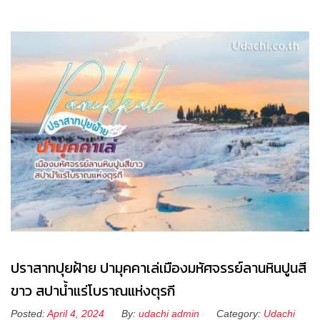
ปราสาทปุยฝ้าย ปามุคคาเล่เมืองมหัศจรรย์ลานหินปูนสี
ขาว สปาน้ำแร่โบราณแห่งตุรกี
Posted:
April 4, 2024
By:
udachi admin
Category:
Udachi