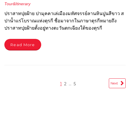
Tour&Itinerary
ปราสาทปุยฝ้าย ปามุคคาเล่เมืองมหัศจรรย์ลานหินปูนสีขาว ส
ปาน้ำแร่โบราณแห่งตุรกี ชื่อมาจากในภาษาตุรกีหมายถึง
ปราสาทปุยฝ้ายตั้งอยู่ทางตะวันตกเฉียงใต้ของตุรกี
Read More
Next
1
2
…
5