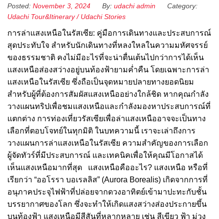
Posted:
November 3, 2024
By:
udachi admin
Category:
Udachi Tour&Itinerary
/
Udachi Stories
การล่าแสงเหนือในรัสเซีย: คู่มือการเดินทางและประสบการณ์
สุดประทับใจ สำหรับนักเดินทางที่หลงใหลในความมหัศจรรย์
ของธรรมชาติ คงไม่มีอะไรที่จะน่าตื่นเต้นไปกว่าการได้เห็น
แสงเหนือส่องสว่างอยู่บนท้องฟ้ายามค่ำคืน โดยเฉพาะการล่า
แสงเหนือในรัสเซีย ซึ่งถือเป็นจุดหมายปลายทางยอดนิยม
สำหรับผู้ที่ต้องการสัมผัสแสงเหนืออย่างใกล้ชิด หากคุณกำลัง
วางแผนทริปเพื่อชมแสงเหนือและกำลังมองหาประสบการณ์ที่
แตกต่าง การท่องเที่ยวรัสเซียเพื่อล่าแสงเหนืออาจจะเป็นทาง
เลือกที่ตอบโจทย์ในทุกมิติ ในบทความนี้ เราจะเล่าถึงการ
วางแผนการล่าแสงเหนือในรัสเซีย ความสำคัญของการเลือก
ผู้จัดทัวร์ที่มีประสบการณ์ และเทคนิคเพื่อให้คุณมีโอกาสได้
เห็นแสงเหนือมากที่สุด แสงเหนือคืออะไร? แสงเหนือ หรือที่
เรียกว่า “ออโรรา บอเรลลิส” (Aurora Borealis) เกิดจากการที่
อนุภาคประจุไฟฟ้าที่ปล่อยจากดวงอาทิตย์เข้ามาปะทะกับชั้น
บรรยากาศของโลก ซึ่งจะทำให้เกิดแสงสว่างส่องประกายขึ้น
บนท้องฟ้า แสงเหนือมีสีสันที่หลากหลาย เช่น สีเขียว ฟ้า ม่วง