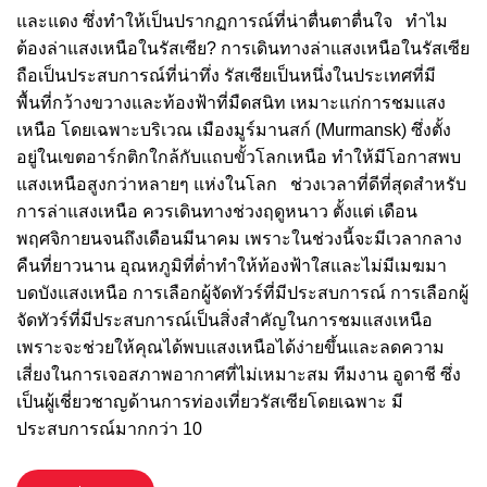
และแดง ซึ่งทำให้เป็นปรากฏการณ์ที่น่าตื่นตาตื่นใจ ทำไม
ต้องล่าแสงเหนือในรัสเซีย? การเดินทางล่าแสงเหนือในรัสเซีย
ถือเป็นประสบการณ์ที่น่าทึ่ง รัสเซียเป็นหนึ่งในประเทศที่มี
พื้นที่กว้างขวางและท้องฟ้าที่มืดสนิท เหมาะแก่การชมแสง
เหนือ โดยเฉพาะบริเวณ เมืองมูร์มานสก์ (Murmansk) ซึ่งตั้ง
อยู่ในเขตอาร์กติกใกล้กับแถบขั้วโลกเหนือ ทำให้มีโอกาสพบ
แสงเหนือสูงกว่าหลายๆ แห่งในโลก ช่วงเวลาที่ดีที่สุดสำหรับ
การล่าแสงเหนือ ควรเดินทางช่วงฤดูหนาว ตั้งแต่ เดือน
พฤศจิกายนจนถึงเดือนมีนาคม เพราะในช่วงนี้จะมีเวลากลาง
คืนที่ยาวนาน อุณหภูมิที่ต่ำทำให้ท้องฟ้าใสและไม่มีเมฆมา
บดบังแสงเหนือ การเลือกผู้จัดทัวร์ที่มีประสบการณ์ การเลือกผู้
จัดทัวร์ที่มีประสบการณ์เป็นสิ่งสำคัญในการชมแสงเหนือ
เพราะจะช่วยให้คุณได้พบแสงเหนือได้ง่ายขึ้นและลดความ
เสี่ยงในการเจอสภาพอากาศที่ไม่เหมาะสม ทีมงาน อูดาชี ซึ่ง
เป็นผู้เชี่ยวชาญด้านการท่องเที่ยวรัสเซียโดยเฉพาะ มี
ประสบการณ์มากกว่า 10