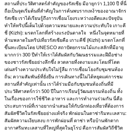
สถานที่ประวัติศาสตร์สำคัญของรัสเซีย มีอายุกว่า 1,100 ปี ที่นี่
ถือเป็นจุดเริ่มต้นที่สำคัญในการค้นพบรากเหง้าของอาณาจักร
รัสเซีย เราได้เรียนรู้ถึงการเชื่อมโยงระหว่างอดีตและปัจจุบัน
ทำให้ทริปนี้เต็มไปด้วยความหมายและความประทับใจ เกาะคี
ชี่ (Kizhi): มรดกโลกที่สร้างแรงบันดาลใจ หนึ่งในจุดหมายที่
ห้ามพลาดในทริปเที่ยวรัสเซียคือ เกาะคีชี่ (Kizhi) มรดกโลกที่
ขึ้นทะเบียนโดย UNESCO สถาปัตยกรรมไม้แกะสลักที่มีอายุ
มากกว่า 300 ปีทำให้เราได้สัมผัสกับวัฒนธรรมและฝีมือช่าง
ของชาวรัสเซียอย่างลึกซึ้ง ลวดลายที่งดงามและโดมที่โดด
เด่นสร้างความประทับใจไม่รู้ลืม การเชื่อมโยงกับชุมชนท้อง
ถิ่น: ความสัมพันธ์ที่ยั่งยืน การเดินทางนี้ไม่ได้หยุดแค่การชม
สถานที่สำคัญเท่านั้น เราได้ร่วมมือกับชุมชนท้องถิ่นที่มี
ประวัติศาสตร์กว่า 500 ปีในการเรียนรู้วัฒนธรรมท้องถิ่น ทั้ง
ในเรื่องของการใช้ชีวิต อาหาร และการทำงานร่วมกัน นี่คือ
ประสบการณ์ที่เราอยากนำเสนอให้กับนักท่องเที่ยวที่ต้องการ
สัมผัสชีวิตในรัสเซียอย่างแท้จริง พักผ่อนในดาช่าริมทะเลสาบ:
สัมผัสความเงียบสงบ การพักผ่อนที่ ดาช่า หรือบ้านพักตาก
อากาศริมทะเลสาบที่ใหญ่ที่สุดในยุโรป คือการสัมผัสวิถีชีวิต