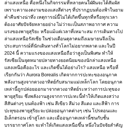
ล่าแสงเหนือ คือหนึ่งในกิจกรรมที่หลายคนใฝ่ฝันจะได้สัมผัส
เพราะความงดงามของแสงสีต่างๆ ที่ปรากฏบนท้องฟ้าในยาม
ค่ำคืนช่างน่าทึ่ง เหตุการณ์นี้ไม่ได้เกิดขึ้นทุกที่หรือทุกเวลา
ต้องอาศัยปัจจัยหลายอย่าง ไม่ว่าจะเป็นสภาพอากาศ ความ
แรงของพายุสุริยะ หรือแม้แต่เวลาที่เหมาะสม การเดินทางไป
ล่าแสงเหนือรัสเซีย ในช่วงเดือนตุลาคมถึงเมษายนจึงเป็น
ประสบการณ์ที่นักเดินทางทั่วโลกไม่อยากพลาด และในปี
2024 นี้ ความแรงของแสงเหนือถือว่าสูงเป็นพิเศษ ทำให้
รัสเซียเป็นจุดหมายปลายทางยอดนิยมของนักล่าแสงเหนือ
แสงเหนือคืออะไร และเกิดขึ้นได้อย่างไร? แสงเหนือ หรือที่
เรียกกันว่า Aurora Borealis เกิดจากการปะทะของอนุภาค
พลังงานสูงจากดวงอาทิตย์กับสนามแม่เหล็กโลก โดยอนุภาค
เหล่านี้ถูกปล่อยออกมาจากดวงอาทิตย์ระหว่างการปะทุของ
พายุสุริยะ ซึ่งพลังงานสูงจากการปะทะนี้ทำให้เกิดแสงสว่าง
สีสันต่างๆ บนท้องฟ้า เช่น สีเขียว สีม่วง สีแดง และสีฟ้า การ
ปะทุของพายุสุริยะจะปล่อยอนุภาคต่างๆ เช่น โปรตอนและ
อิเล็กตรอน เข้าสู่โลก และเมื่ออนุภาคเหล่านี้ชนกับชั้น
บรรยากาศโลก จะทำให้เกิดแสงเหนือขึ้น หนึ่งในปัจจัยสำคัญ