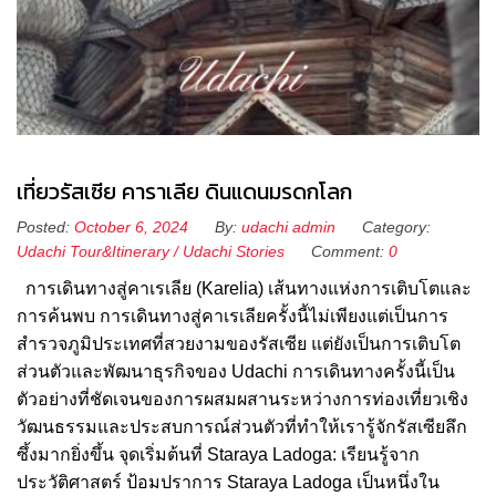
เที่ยวรัสเซีย คาราเลีย ดินแดนมรดกโลก
Posted:
October 6, 2024
By:
udachi admin
Category:
Udachi Tour&Itinerary
/
Udachi Stories
Comment:
0
การเดินทางสู่คาเรเลีย (Karelia) เส้นทางแห่งการเติบโตและ
การค้นพบ การเดินทางสู่คาเรเลียครั้งนี้ไม่เพียงแต่เป็นการ
สำรวจภูมิประเทศที่สวยงามของรัสเซีย แต่ยังเป็นการเติบโต
ส่วนตัวและพัฒนาธุรกิจของ Udachi การเดินทางครั้งนี้เป็น
ตัวอย่างที่ชัดเจนของการผสมผสานระหว่างการท่องเที่ยวเชิง
วัฒนธรรมและประสบการณ์ส่วนตัวที่ทำให้เรารู้จักรัสเซียลึก
ซึ้งมากยิ่งขึ้น จุดเริ่มต้นที่ Staraya Ladoga: เรียนรู้จาก
ประวัติศาสตร์ ป้อมปราการ Staraya Ladoga เป็นหนึ่งใน