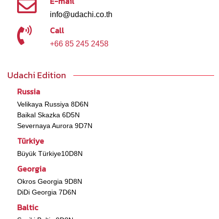
E-mail
info@udachi.co.th
Call
+66 85 245 2458
Udachi Edition
Russia
Velikaya Russiya 8D6N
Baikal Skazka 6D5N
Severnaya Aurora 9D7N
Türkiye
Büyük Türkiye10D8N
Georgia
Okros Georgia 9D8N
DiDi Georgia 7D6N
Baltic