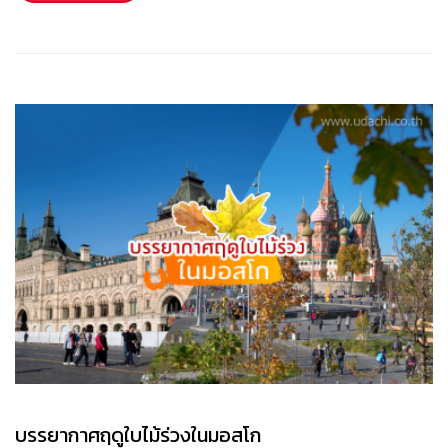
บรรยากาศฤดูใบไม้ร่วงในมอสโก