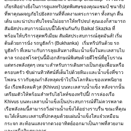
เกียรติอย่างยิ่งในการดูแลทริปสุดพิเศษของคุณแชมป์ ชนาธิป
ที่พาคุณผจญภัยไปยังสถานที่ที่งดงามตระการตา ทั้งสนุก ตื่น
เต้น และน่าประทับใจจนไม่อยากให้ทริปจบ! คุณเองก็สามารถ
สัมผัสประสบการณ์แบบนี้ได้เช่นกันกับ Baikal Skazka ที่
พร้อมให้บริการสุดพรีเมียม สัมผัสประสบการณ์สุดมันส์! เริ่ม
ต้นด้วยการนั่ง รถบูฮัลก้า (Bukhanka) เริ่มทริปกันด้วย รถ
บูฮัลก้า ที่เหมาะกับการลุยเส้นทางหิมะน้ำแข็งในทะเลสาบไบ
คาล รถออฟโรดรุ่นนี้มีเอกลักษณ์พิเศษด้วยดีไซน์ที่ดูโบราณ
แต่ทรงพลังสุดๆ เหมาะสำหรับการเดินทางเป็นกลุ่มเพื่อนหรือ
ครอบครัว ขับผ่านทิวทัศน์ที่เต็มไปด้วยหิมะและน้ำแข็งที่ขาว
โพลน ราวกับคุณกำลังหลุดเข้าไปในโลกหิมะของเทพนิยาย
นั่ง เรือพลังลมคิวุส (Khivus) บนทะเลสาบน้ำแข็ง หลังจากนั้น
เตรียมตัวให้พร้อมสำหรับไฮไลท์ของทริปนี้! การล่องเรือ
Khivus บนทะเลสาบน้ำแข็งเป็นประสบการณ์ที่ไม่ควรพลาด
เรือพลังลมนี้สามารถวิ่งผ่านน้ำแข็งได้อย่างราบรื่น ขณะที่คุณ
จะได้เห็นทะเลสาบที่ปกคลุมด้วยแผ่นน้ำแข็งใสแจ๋วเหมือน
กระจก สะท้อนแสงจากดวงอาทิตย์ออกมาเป็นภาพที่สวยงาม
และเหนือจินตนาการ