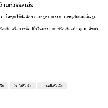
้านทัวร์รัสเซีย
จะทำให้คุณได้สัมผัสความหรูหราและการผจญภัยแบบเต็มรูป
์รัสเซีย หรือการช้อปปิ้งในบรรยากาศรัสเซียแท้ๆ ทุกนาทีของ
ซีย
วีซ่าไปรัสเซีย
แสงเหนือรัสเซีย