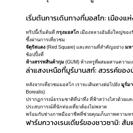
เริ่มต้นการเดินทางที่มอสโก: เมืองแห่
ทริปนี้เริ่มต้นที่
กรุงมอสโก
เมืองหลวงอันยิ่งใหญ่ของรั
ซึ้งผ่านการเที่ยวชม
จัตุรัสแดง
(Red Square) และสถานที่สำคัญอย่าง
มหา
ช้อปปิ้งที่
ห้างสรรพสินค้ากุม
(GUM) ห้างหรูที่ผสมผสานความเก
ล่าแสงเหนือที่มูร์มานสก์: สวรรค์ขอ
หลังจากเที่ยวชมมอสโก เราจะเดินทางต่อไปยัง
มูร์ม
Borealis)
ปรากฏการณ์ธรรมชาติที่น่าทึ่ง ที่ฟ้าสว่างไสวด้วยแสง
ประสบการณ์ที่นักท่องเที่ยวต้องไม่พลาด
พร้อมกับช่างภาพมืออาชีพที่ช่วยคุณเก็บภาพความทรง
ฟาร์มกวางเรนเดียร์ของชาวซามิ: สัม