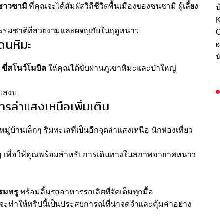
ชาวซามิ
ที่คุณจะได้สัมผัสวิถีชีวิตพื้นเมืองของชนซามิ ผู้เลี้ยง
น
K
ธรรมชาติที่สวยงามและผจญภัยในฤดูหนาว
С
แดนหิมะ
к
น
ม
ขี่สโนว์โมบิล
ให้คุณได้ขับผ่านภูเขาหิมะและป่าใหญ่
ยบสงบ
ารล่าแสงเหนือเพิ่มเติม
หมู่บ้านเล็กๆ ริมทะเลที่เป็นอีกจุดล่าแสงเหนือ นักท่องเที่ยว
แท้ๆ เพื่อให้คุณพร้อมสำหรับการเดินทางในสภาพอากาศหนาว
รมหรู
พร้อมลิ้มรสอาหารรสเลิศที่จัดเต็มทุกมื้อ
จะทำให้ทริปนี้เป็นประสบการณ์ที่น่าจดจำและคุ้มค่าอย่าง