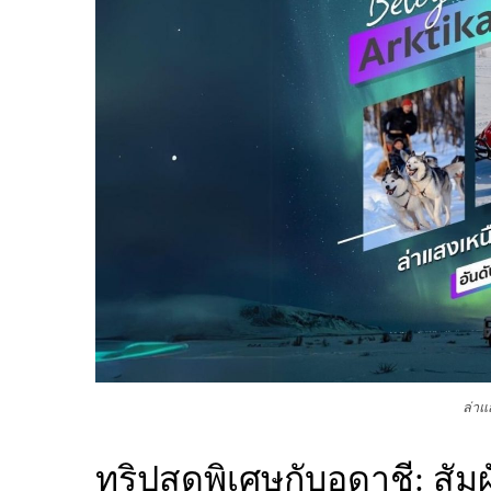
ล่าแ
ทริปสุดพิเศษกับอูดาชี: สั