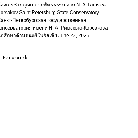
้องเกรซ เบญจมาภา พัทธธรรม จาก N. A. Rimsky-
orsakov Saint Petersburg State Conservatory
анкт-Петербургская государственная
онсерватория имени Н. А. Римского-Корсакова
ักศึกษาด้านดนตรีในรัสเซีย
June 22, 2026
Facebook