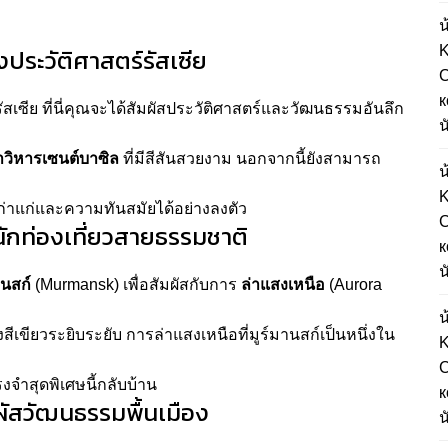
น
K
งประวัติศาสตร์รัสเซีย
С
к
สเซีย ที่นี่คุณจะได้สัมผัสประวัติศาสตร์และวัฒนธรรมอันลึก
น
วิหารเซนต์บาซิล
ที่มีสีสันสวยงาม นอกจากนี้ยังสามารถ
น
K
่าแก่และความทันสมัยได้อย่างลงตัว
С
งนักท่องเที่ยวสายธรรมชาติ
к
น
านสก์
(Murmansk) เพื่อสัมผัสกับการ
ล่าแสงเหนือ
(Aurora
น
สีเขียวระยิบระยับ การล่าแสงเหนือที่มูร์มานสก์เป็นหนึ่งใน
K
С
จำสุดพิเศษนี้กลับบ้าน
к
ผัสวัฒนธรรมพื้นเมือง
น