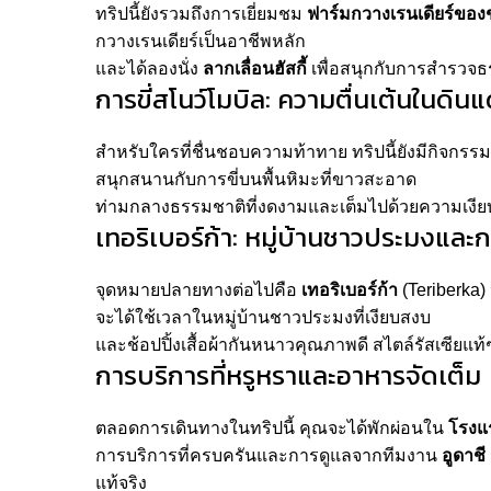
ทริปนี้ยังรวมถึงการเยี่ยมชม
ฟาร์มกวางเรนเดียร์ของ
กวางเรนเดียร์เป็นอาชีพหลัก
และได้ลองนั่ง
ลากเลื่อนฮัสกี้
เพื่อสนุกกับการสำรวจ
การขี่สโนว์โมบิล: ความตื่นเต้นในดิน
สำหรับใครที่ชื่นชอบความท้าทาย ทริปนี้ยังมีกิจกรร
สนุกสนานกับการขี่บนพื้นหิมะที่ขาวสะอาด
ท่ามกลางธรรมชาติที่งดงามและเต็มไปด้วยความเงี
เทอริเบอร์ก้า: หมู่บ้านชาวประมงและก
จุดหมายปลายทางต่อไปคือ
เทอริเบอร์ก้า
(Teriberka) 
จะได้ใช้เวลาในหมู่บ้านชาวประมงที่เงียบสงบ
และช้อปปิ้งเสื้อผ้ากันหนาวคุณภาพดี สไตล์รัสเซีย
การบริการที่หรูหราและอาหารจัดเต็ม
ตลอดการเดินทางในทริปนี้ คุณจะได้พักผ่อนใน
โรงแ
การบริการที่ครบครันและการดูแลจากทีมงาน
อูดาชี
แท้จริง