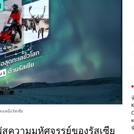
น
K
สงเหนือรัสเซีย
С
к
มผัสความมหัศจรรย์ของรัสเซีย
น