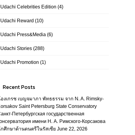
Udachi Celebrities Edition
(4)
Udachi Reward
(10)
Udachi Press&Media
(6)
Udachi Stories
(288)
Udachi Promotion
(1)
Recent Posts
้องเกรซ เบญจมาภา พัทธธรรม จาก N. A. Rimsky-
orsakov Saint Petersburg State Conservatory
анкт-Петербургская государственная
онсерватория имени Н. А. Римского-Корсакова
ักศึกษาด้านดนตรีในรัสเซีย
June 22, 2026