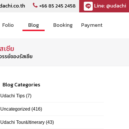
dachi.co.th
Line: @udachi
+66 85 245 2458
Folio
Blog
Booking
Payment
สเซีย
จรรย์ของรัสเซีย
Blog Categories
Udachi Tips
(7)
Uncategorized
(416)
Udachi Tour&Itinerary
(43)