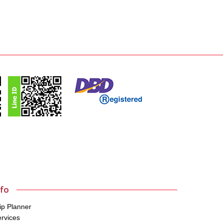
nfo
ip Planner
rvices