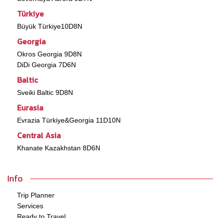
Türkiye
Büyük Türkiye10D8N
Georgia
Okros Georgia 9D8N
DiDi Georgia 7D6N
Baltic
Sveiki Baltic 9D8N
Eurasia
Evrazia Türkiye&Georgia 11D10N
Central Asia
Khanate Kazakhstan 8D6N
Info
Trip Planner
Services
Ready to Travel