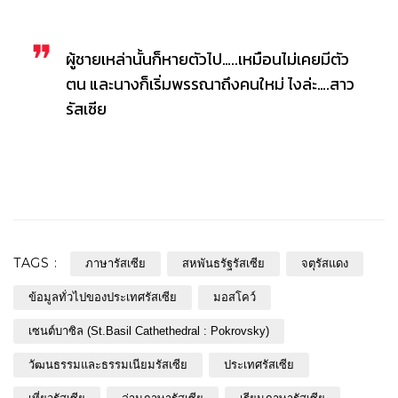
ผู้ชายเหล่านั้นก็หายตัวไป…..เหมือนไม่เคยมีตัว
ตน และนางก็เริ่มพรรณาถึงคนใหม่ ไงล่ะ….สาว
รัสเซีย
TAGS :
ภาษารัสเซีย
สหพันธรัฐรัสเซีย
จตุรัสแดง
ข้อมูลทั่วไปของประเทศรัสเซีย
มอสโคว์
เซนต์บาซิล (St.Basil Cathethedral : Pokrovsky)
วัฒนธรรมและธรรมเนียมรัสเซีย
ประเทศรัสเซีย