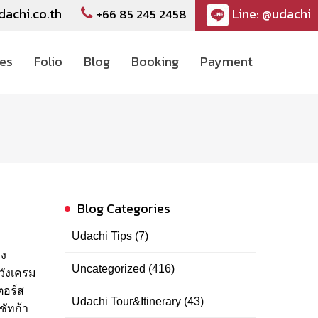
dachi.co.th
Line: @udachi
+66 85 245 2458
ces
Folio
Blog
Booking
Payment
Blog Categories
Udachi Tips
(7)
่ง
Uncategorized
(416)
วังเครม
ตอร์ส
Udachi Tour&Itinerary
(43)
ชัทก้า