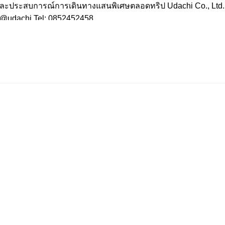
้ง และประสบการณ์การเดินทางแสนพิเศษตลอดทริป Udachi Co., Ltd.
 : @udachi Tel: 0852452458