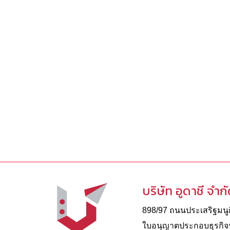
บริษัท อูดาชี จำก
898/97 ถนนประเสริฐมนูกิ
ใบอนุญาตประกอบธุรกิจนํ