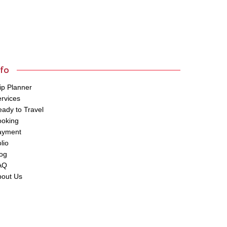
nfo
ip Planner
rvices
ady to Travel
ooking
ayment
lio
og
AQ
bout Us