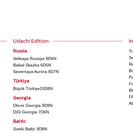
Udachi Edition
I
Russia
Tr
Se
Velikaya Russiya 8D6N
Re
Baikal Skazka 6D5N
B
Severnaya Aurora 9D7N
P
Türkiye
Fo
Büyük Türkiye10D8N
Bl
Georgia
F
A
Okros Georgia 9D8N
DiDi Georgia 7D6N
Baltic
Sveiki Baltic 9D8N