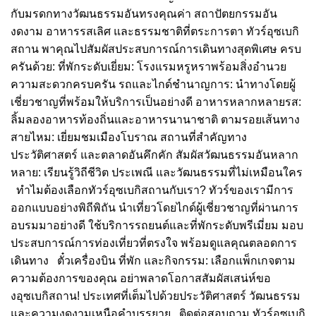
กับมรดกทางวัฒนธรรมอันทรงคุณค่า สถาปัตยกรรมอัน
งดงาม อาหารรสเลิศ และธรรมชาติที่ตระการตา ทัวร์อุซเบกิ
สถาน พาคุณไปสัมผัสประสบการณ์การเดินทางสุดพิเศษ ครบ
ครันด้วย: ที่พักระดับเยี่ยม: โรงแรมหรูหราพร้อมสิ่งอำนวย
ความสะดวกครบครัน รถและไกด์ชำนาญการ: นำทางโดยผู้
เชี่ยวชาญที่พร้อมให้บริการเป็นอย่างดี อาหารหลากหลายรส:
ลิ้มลองอาหารท้องถิ่นและอาหารนานาชาติ ตามรอยเส้นทาง
สายไหม: เยี่ยมชมเมืองโบราณ สถานที่สำคัญทาง
ประวัติศาสตร์ และตลาดอันคึกคัก สัมผัสวัฒนธรรมอันหลาก
หลาย: เรียนรู้วิถีชีวิต ประเพณี และวัฒนธรรมที่ไม่เหมือนใคร
ทำไมต้องเลือกทัวร์อุซเบกิสถานกับเรา? ทัวร์ของเรามีการ
ออกแบบอย่างพิถีพิถัน นำเที่ยวโดยไกด์ผู้เชี่ยวชาญที่ผ่านการ
อบรมมาอย่างดี ใช้บริการรถยนต์และที่พักระดับพรีเมี่ยม มอบ
ประสบการณ์การท่องเที่ยวที่ตรงใจ พร้อมดูแลคุณตลอดการ
เดินทาง ตั๋วเครื่องบิน ที่พัก และกิจกรรม: เลือกแพ็กเกจตาม
ความต้องการของคุณ อย่าพลาดโอกาสสัมผัสเสน่ห์ขอ
งอุซเบกิสถาน! ประเทศที่เต็มไปด้วยประวัติศาสตร์ วัฒนธรรม
และความงดงามเหนือคำบรรยาย ติดต่อสอบถาม ทัวร์อุซเบกิ