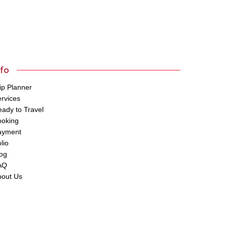
nfo
ip Planner
rvices
ady to Travel
ooking
ayment
lio
og
AQ
bout Us