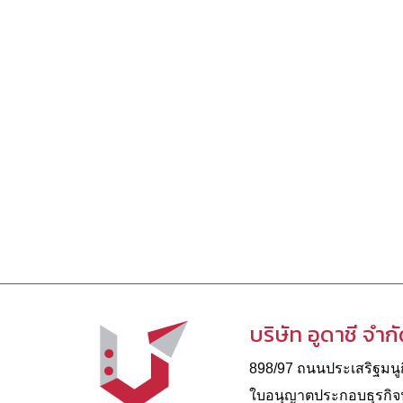
บริษัท อูดาชี จำก
898/97 ถนนประเสริฐมนูกิ
ใบอนุญาตประกอบธุรกิจนํ