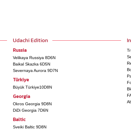
Udachi Edition
I
Russia
Tr
Se
Velikaya Russiya 8D6N
Re
Baikal Skazka 6D5N
B
Severnaya Aurora 9D7N
P
Türkiye
Fo
Büyük Türkiye10D8N
Bl
Georgia
F
A
Okros Georgia 9D8N
DiDi Georgia 7D6N
Baltic
Sveiki Baltic 9D8N