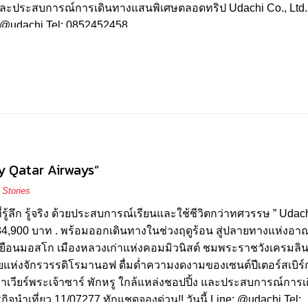
้ง และประสบการณ์การเดินทางแสนพิเศษตลอดทริป Udachi Co., Ltd.
 : @udachi Tel: 0852452458
 by Qatar Airways”
 Stories
้ลึก รู้จริง ด้วยประสบการณ์เรียนและใช้ชีวิตกว่าทศวรรษ ” Udac
ays 84,900 บาท . พร้อมออกเดินทางในช่วงฤดูร้อน สู่ปลายทางแห่งอา
 เยือนมอสโก เมืองหลวงเก่าแห่งคอมมิวนิสต์ ชมพระราชวังเครมลิน 
แห่งจักรวรรดิโรมานอฟ ดื่มด่ำความงดงามของเซนต์ปีเตอร์สเบิร์ก 
ลาคาเวียร์พระเจ้าซาร์ พักหรู ใกล้แหล่งชอปปิ้ง และประสบการณ์การ
จนำเที่ยว 11/07277 ทักแชดจองด่วน!! วันนี้ Line: @udachi Tel: