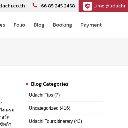
dachi.co.th
Line: @udachi
+66 85 245 2458
ces
Folio
Blog
Booking
Payment
Blog Categories
Udachi Tips
(7)
่ง
Uncategorized
(416)
วังเครม
ตอร์ส
Udachi Tour&Itinerary
(43)
ชัทก้า