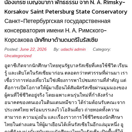
น้องเกรซ เบญจมาภา พัทธธรรม จาก N. A. Rimsky-
Korsakov Saint Petersburg State Conservatory
Санкт-Петербургская государственная
консерватория имени Н. А. Римского-
Корсакова นักศึกษาด้านดนตรีในรัสเซีย
Posted:
June 22, 2026
By:
udachi admin
Category:
Uncategorized
อูดาชีเกิดจากนักศึกษาไทยทุนรัฐบาลรัสเซียที่เคยใช้ชีวิต เรียน
รู้ และเติบโตในรัสเซียมาก่อน ตลอดกว่าทศวรรษที่ผ่านมา เรา
เชื่อว่าการท่องเที่ยวไม่ใช่เพียงการพาไปชมสถานที่สำคัญ แต่
คือการเปิดโอกาสให้ผู้มาเยือนได้สัมผัสรัสเซียผ่านมุมมองของ
ผู้คนที่ใช้ชีวิตอยู่จริง โดยเฉพาะคนรุ่นใหม่ที่กำลังสร้าง
อนาคตของตนเองในดินแดนหมีขาว ได้ร่วมต้อนรับคณะจาก
ประเทศไทย พร้อมบรรเลงไวโอลินเดี่ยว ถ่ายทอดทั้งความ
สามารถ ความมุ่งมั่น และเรื่องราวการใช้ชีวิตของนักศึกษา
ไทยในต่างแดน ให้ผู้มาเยือนได้เห็นรัสเซียในอีกแง่มุมหนึ่ง อู
ดาชียังคงมุ่งมั่นสนับสนุนนักศึกษาไทยในรัสเซีย เปิดพื้นที่ให้