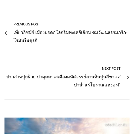
PREVIOUS POST
เที่ยวอิซมีร์ เมืองมรดกโลกริมทะเลอีเจียน ชมวัฒนธรรมกรีก-
โรมันในตุรกี
NEXT POST
ปราสาทปุยฝ้าย ปามุคคาเล่เมืองมหัศจรรย์ลานหินปูนสีขาว ส
ปาน้ำแร่โบราณแห่งตุรกี