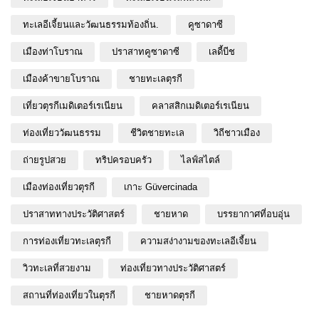
ทะเลอีเจี้ยนและวัฒนธรรมท้องถิ่น.
คูซาดาซี
เมืองท่าโบราณ
ปราสาทคูซาดาซี
เลดี้บีช
เมืองค้าขายโบราณ
ชายทะเลตุรกี
เที่ยวตุรกีเมดิเตอร์เรเนียน
คลาสสิกเมดิเตอร์เรเนียน
ท่องเที่ยววัฒนธรรม
ชีวิตชายทะเล
วิถีชาวเมือง
ถ่ายรูปสวย
ทริปครอบครัว
ไลฟ์สไตล์
เมืองท่องเที่ยวตุรกี
เกาะ Güvercinada
ปราสาททางประวัติศาสตร์
ชายหาด
บรรยากาศที่อบอุ่น
การท่องเที่ยวทะเลตุรกี
ความสง่างามของทะเลอีเจี้ยน
วิวทะเลที่สวยงาม
ท่องเที่ยวทางประวัติศาสตร์
สถานที่ท่องเที่ยวในตุรกี
ชายหาดตุรกี