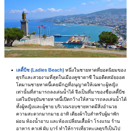
เลดี้บีช (Ladies Beach)
หนึ่งในชายหาดที่ยอดนิยมของ
ตุรกีและสวยงามที่สุดในเมืองคูซาดาซี ในอดีตสมัยออต
โตมานชายหาดนี้เคยมีกฎที่อนุญาตให้เฉพาะผู้หญิง
เท่านั้นที่สามารถลงเล่นน้ำได้ จึงเป็นที่มาของชื่อเลดี้บีช
แต่ในปัจจุบันชายหาดนี้เปิดกว้างให้สามารถลงเล่นน้ำได้
ทั้งผู้หญิงและผู้ชาย บริเวณรอบชายหาดมีสิ่งอำนวย
ความสะดวกมากมาย อาทิ เตียงผ้าใบสำหรับผู้มาพัก
ผ่อน ห้องน้ำอาบ และห้องเปลี่ยนเสื้อผ้า โรงแรม ร้าน
อาหาร คาเฟ่ ผับ บาร์ ทำให้การเที่ยวทะเลตุรกีเป็นไป