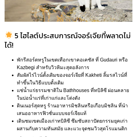
5 ไฮไลต์ประสบการณ์จอร์เจียที่พลาดไม่
ได้!
พักรีสอร์ตหรูในเขตเทือกเขาคอเคซัส ที่ Gudauri หรือ
Kazbegi สำหรับวิวหิมะสุดอลังการ
สัมผัสไร่ไวน์ดั้งเดิมของจอร์เจียที่ Kakheti ลิ้มรสไวน์ที่
ทำขึ้นในวิธีแบบดั้งเดิม
แช่น้ำแร่ธรรมชาติใน Bathhouses ที่ทบิลิซี ผ่อนคลาย
ในบ่อน้ำแร่ที่เก่าแก่และโด่งดัง
ดินเนอร์สุดหรู ร้านอาหารมิชลินหรือเกือบมิชลิน ที่นำ
เสนออาหารฟิวชั่นแบบจอร์เจียแท้
เดินชมเขตเมืองเก่าทบิลิซี ซึมซับสถาปัตยกรรมยุคเก่า
ผสานกับความทันสมัย และแวะจุดชมวิวสุดโรแมนติก