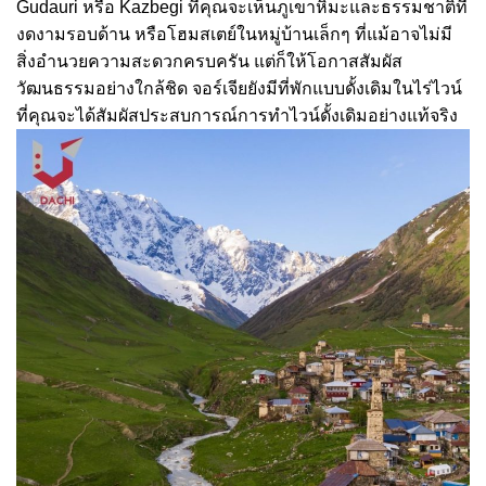
Gudauri หรือ Kazbegi ที่คุณจะเห็นภูเขาหิมะและธรรมชาติที่
งดงามรอบด้าน หรือโฮมสเตย์ในหมู่บ้านเล็กๆ ที่แม้อาจไม่มี
สิ่งอำนวยความสะดวกครบครัน แต่ก็ให้โอกาสสัมผัส
วัฒนธรรมอย่างใกล้ชิด จอร์เจียยังมีที่พักแบบดั้งเดิมในไร่ไวน์
ที่คุณจะได้สัมผัสประสบการณ์การทำไวน์ดั้งเดิมอย่างแท้จริง