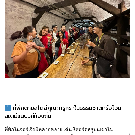
ที่พักตามสไตล์คุณ: หรูหราในธรรมชาติหรือโฮม
สเตย์แบบวิถีท้องถิ่น
ที่พักในจอร์เจียมีหลากหลาย เช่น รีสอร์ตหรูบนเขาใน