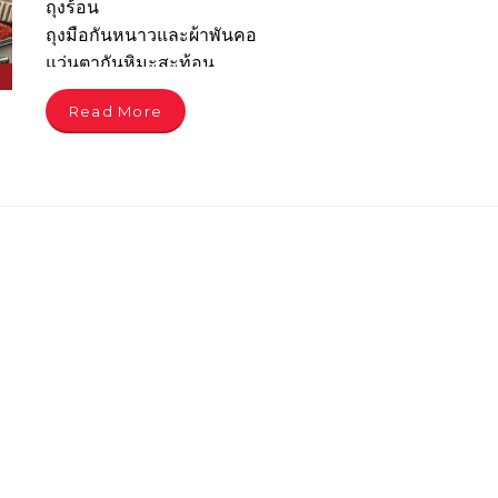
ถุงร้อน
ถุงมือกันหนาวและผ้าพันคอ
แว่นตากันหิมะสะท้อน
กระเป๋าเดินทางที่แข็งแรง
Read More
ครีมบำรุงผิว ลิปบาล์ม