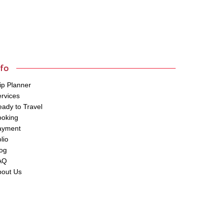
nfo
ip Planner
rvices
ady to Travel
ooking
ayment
lio
og
AQ
bout Us