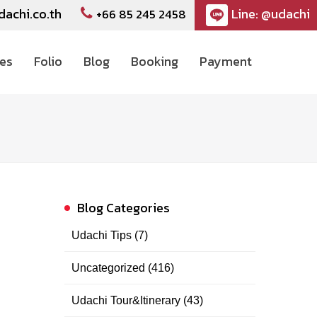
dachi.co.th
Line: @udachi
+66 85 245 2458
ces
Folio
Blog
Booking
Payment
Blog Categories
Udachi Tips
(7)
Uncategorized
(416)
Udachi Tour&Itinerary
(43)