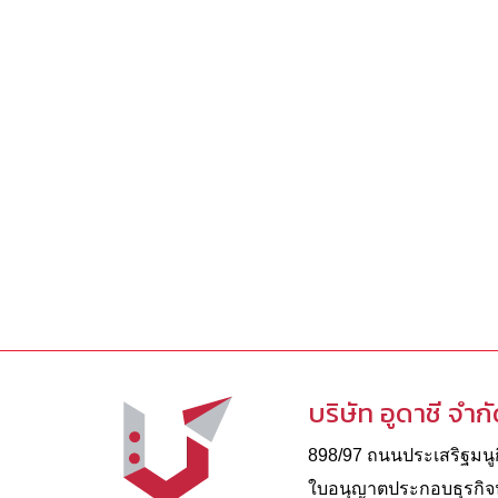
บริษัท อูดาชี จำก
898/97 ถนนประเสริฐมนูกิ
ใบอนุญาตประกอบธุรกิจนํ