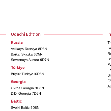
Udachi Edition
I
Russia
Tr
Se
Velikaya Russiya 8D6N
Re
Baikal Skazka 6D5N
B
Severnaya Aurora 9D7N
P
Türkiye
Fo
Büyük Türkiye10D8N
Bl
Georgia
F
A
Okros Georgia 9D8N
DiDi Georgia 7D6N
Baltic
Sveiki Baltic 9D8N