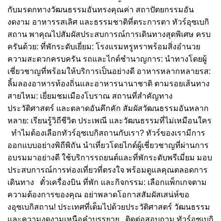
กับมรดกทางวัฒนธรรมอันทรงคุณค่า สถาปัตยกรรมอัน
งดงาม อาหารรสเลิศ และธรรมชาติที่ตระการตา ทัวร์อุซเบกิ
สถาน พาคุณไปสัมผัสประสบการณ์การเดินทางสุดพิเศษ ครบ
ครันด้วย: ที่พักระดับเยี่ยม: โรงแรมหรูหราพร้อมสิ่งอำนวย
ความสะดวกครบครัน รถและไกด์ชำนาญการ: นำทางโดยผู้
เชี่ยวชาญที่พร้อมให้บริการเป็นอย่างดี อาหารหลากหลายรส:
ลิ้มลองอาหารท้องถิ่นและอาหารนานาชาติ ตามรอยเส้นทาง
สายไหม: เยี่ยมชมเมืองโบราณ สถานที่สำคัญทาง
ประวัติศาสตร์ และตลาดอันคึกคัก สัมผัสวัฒนธรรมอันหลาก
หลาย: เรียนรู้วิถีชีวิต ประเพณี และวัฒนธรรมที่ไม่เหมือนใคร
ทำไมต้องเลือกทัวร์อุซเบกิสถานกับเรา? ทัวร์ของเรามีการ
ออกแบบอย่างพิถีพิถัน นำเที่ยวโดยไกด์ผู้เชี่ยวชาญที่ผ่านการ
อบรมมาอย่างดี ใช้บริการรถยนต์และที่พักระดับพรีเมี่ยม มอบ
ประสบการณ์การท่องเที่ยวที่ตรงใจ พร้อมดูแลคุณตลอดการ
เดินทาง ตั๋วเครื่องบิน ที่พัก และกิจกรรม: เลือกแพ็กเกจตาม
ความต้องการของคุณ อย่าพลาดโอกาสสัมผัสเสน่ห์ขอ
งอุซเบกิสถาน! ประเทศที่เต็มไปด้วยประวัติศาสตร์ วัฒนธรรม
และความงดงามเหนือคำบรรยาย ติดต่อสอบถาม ทัวร์อุซเบกิ