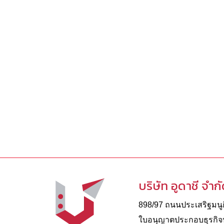
บริษัท อูดาชี จำก
898/97 ถนนประเสริฐมนูกิ
ใบอนุญาตประกอบธุรกิจนํ