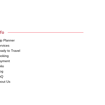
nfo
ip Planner
rvices
ady to Travel
ooking
ayment
lio
og
AQ
bout Us