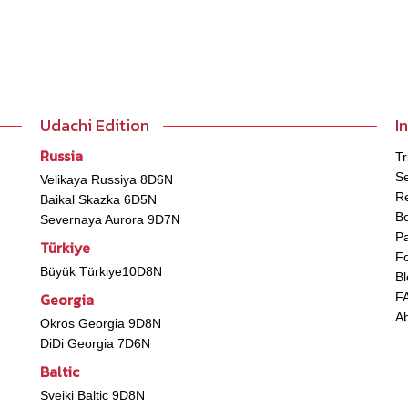
Udachi Edition
I
Russia
Tr
Se
Velikaya Russiya 8D6N
Re
Baikal Skazka 6D5N
B
Severnaya Aurora 9D7N
P
Türkiye
Fo
Büyük Türkiye10D8N
Bl
Georgia
F
A
Okros Georgia 9D8N
DiDi Georgia 7D6N
Baltic
Sveiki Baltic 9D8N