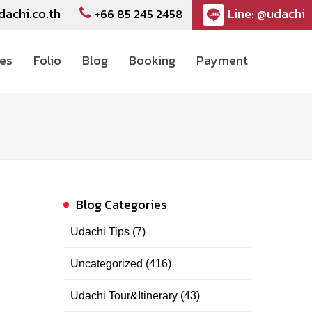
dachi.co.th
Line: @udachi
+66 85 245 2458
ces
Folio
Blog
Booking
Payment
Blog Categories
Udachi Tips
(7)
Uncategorized
(416)
Udachi Tour&Itinerary
(43)