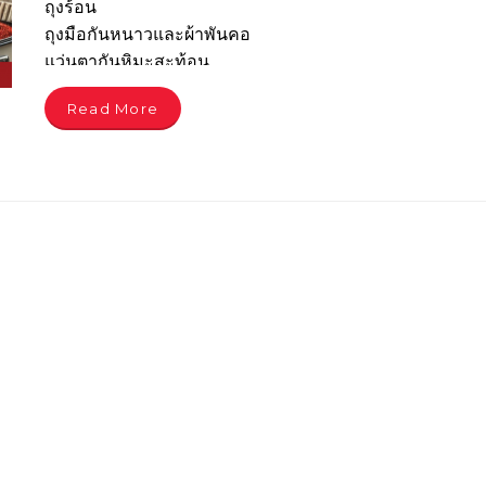
ถุงร้อน
ถุงมือกันหนาวและผ้าพันคอ
แว่นตากันหิมะสะท้อน
กระเป๋าเดินทางที่แข็งแรง
Read More
ครีมบำรุงผิว ลิปบาล์ม