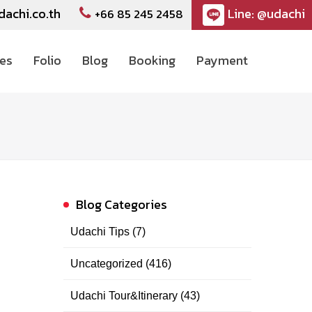
dachi.co.th
Line: @udachi
+66 85 245 2458
ces
Folio
Blog
Booking
Payment
Blog Categories
Udachi Tips
(7)
Uncategorized
(416)
Udachi Tour&Itinerary
(43)