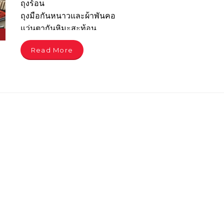
ถุงร้อน
ถุงมือกันหนาวและผ้าพันคอ
แว่นตากันหิมะสะท้อน
กระเป๋าเดินทางที่แข็งแรง
Read More
ครีมบำรุงผิว ลิปบาล์ม