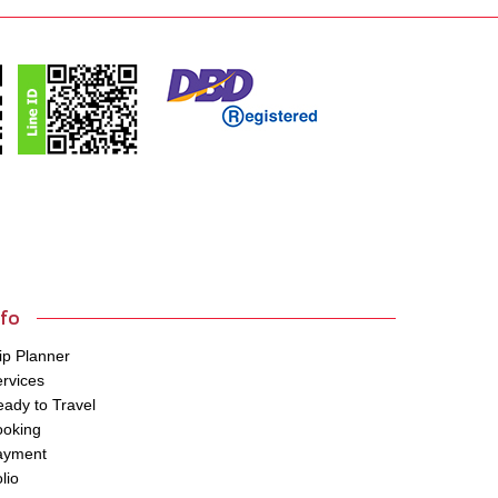
nfo
ip Planner
rvices
ady to Travel
ooking
ayment
lio