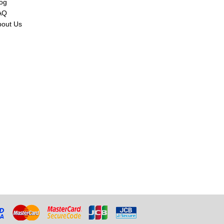
og
AQ
bout Us