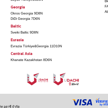
Bl
Georgia
F
A
Okros Georgia 9D8N
DiDi Georgia 7D6N
Baltic
Sveiki Baltic 9D8N
Eurasia
Evrazia Türkiye&Georgia 11D10N
Central Asia
Khanate Kazakhstan 8D6N
ท อูดาชี จำกัด